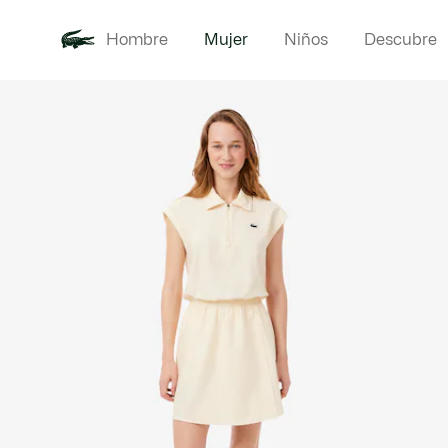
Hombre
Mujer
Niños
Descubre
Galería
Novedades
Ropa
de
imágenes
del
producto