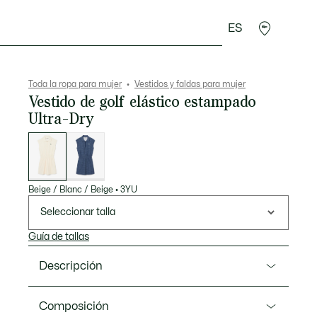
ES
plementos
Deporte
Toda la ropa para mujer
Vestidos y faldas para mujer
Vestido de golf elástico estampado
Ultra-Dry
Lista
de
variaciones
Beige / Blanc / Beige
•
3YU
Seleccionar talla
Guía de tallas
Descripción
Referencia EF0083-00
Composición