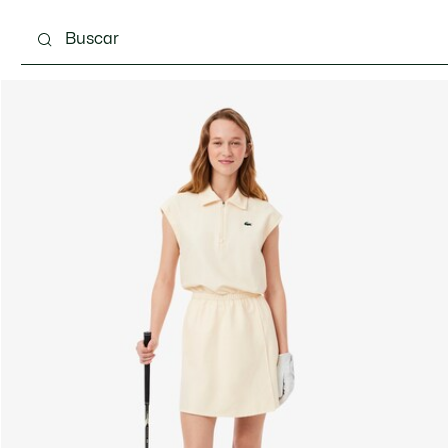
Calzado
Bolsos & Pequeña marroquinería
Com