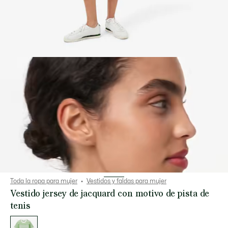
Toda la ropa para mujer
Vestidos y faldas para mujer
Vestido jersey de jacquard con motivo de pista de
tenis
Lista
de