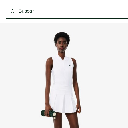
Calzado
Bolsos & Pequeña marroquinería
Com