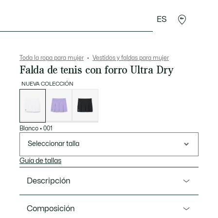
ES
plementos
Deporte
Toda la ropa para mujer
Vestidos y faldas para mujer
Falda de tenis con forro Ultra Dry
NUEVA COLECCIÓN
Lista
de
variaciones
Blanco
•
001
Seleccionar talla
Guía de tallas
Descripción
Referencia JF6780-00
Composición