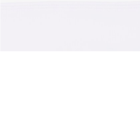
Acerca De Lacoste
Categorías
Lacoste Members
Colección Hombre
El Grupo Lacoste
Colección Mujer
Trabaja con nosotros
Colección Niños
Protección de la marca
Polos para Hombre
Polos para Mujer