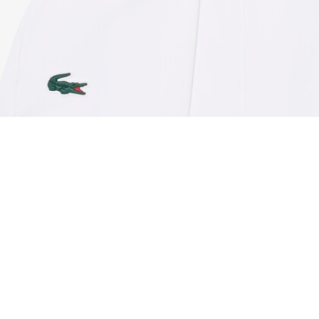
Falda de tenis con forro Ultra Dry
Regístrate para crear tu cuenta,
convertirte en miembro y
disfrutar de beneficios
exclusivos desde el principio.