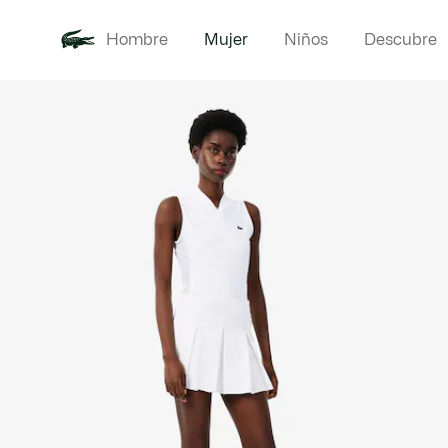
Hombre
Mujer
Niños
Descubre
Galería
Novedades
Ropa
de
imágenes
del
producto