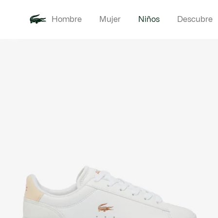
Hombre
Mujer
Niños
Descubre
Galería
Novedades
Bebé -
de
imágenes
del
producto