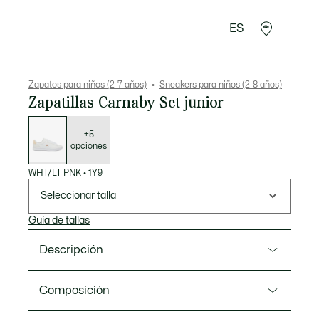
ES
Regalos de cocodrilo
Zapatos para niños (2-7 años)
Sneakers para niños (2-8 años)
Zapatillas Carnaby Set junior
Lista
de
variaciones
+5
opciones
WHT/LT PNK
•
1Y9
Seleccionar talla
Guía de tallas
Descripción
Referencia 48SUJ0002
Composición
Las zapatillas Carnaby Set, una nueva versión más