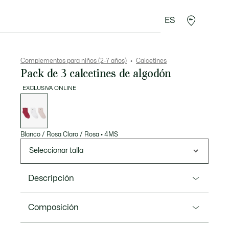
ES
Regalos de cocodrilo
Complementos para niños (2-7 años)
Calcetines
Pack de 3 calcetines de algodón
EXCLUSIVA ONLINE
Lista
de
variaciones
Blanco / Rosa Claro / Rosa
•
4MS
Seleccionar talla
Descripción
Referencia RA1610
Composición
Tres pares de calcetines de cómodo punto jersey de