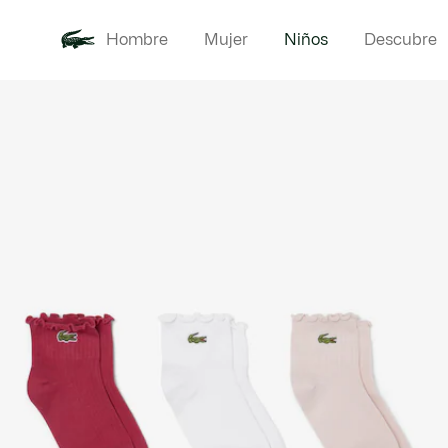
Hombre
Mujer
Niños
Descubre
Galería
Novedades
Bebé -
de
imágenes
del
producto