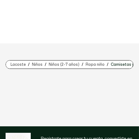
Lacoste
Niños
Niños (2-7 años)
Ropa niño
Camisetas y ca
Regístrate para crear tu cuenta, convertirte en