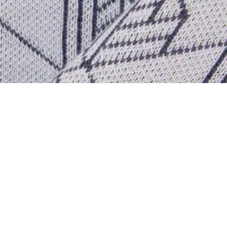
ra con monograma
Acerca De Lacoste
Categorías
Lacoste Members
Colección Hombre
El Grupo Lacoste
Colección Mujer
Trabaja con nosotros
Colección Niños
Protección de la marca
Polos para Hombre
Polos para Mujer