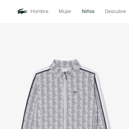
Hombre
Mujer
Niños
Descubre
Galería
Novedades
Bebé -
de
imágenes
del
producto