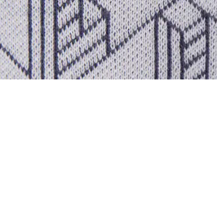
Unisex sudadera de cuello alto con cremalle
Regístrate para crear tu cuenta,
convertirte en miembro y
disfrutar de beneficios
exclusivos desde el principio.