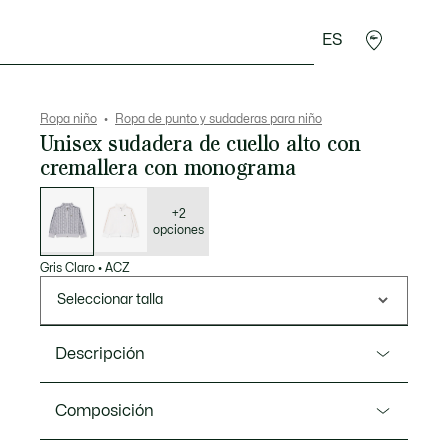
ES
Regalos de cocodrilo
Ropa niño
Ropa de punto y sudaderas para niño
Unisex sudadera de cuello alto con
cremallera con monograma
Lista
de
variaciones
+2
opciones
Gris Claro
•
ACZ
Seleccionar talla
Descripción
Referencia SJ0971
Composición
Esta cómoda sudadera con cremallera de Lacoste,