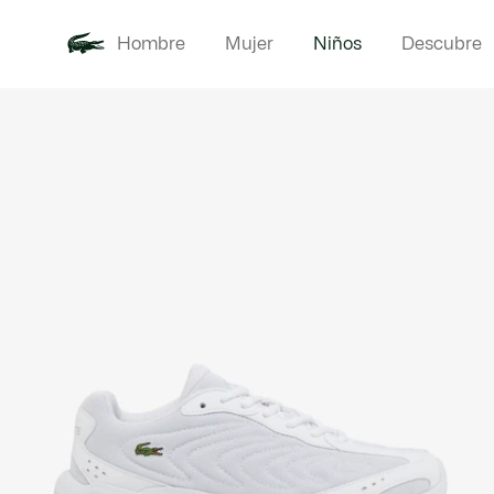
Hombre
Mujer
Niños
Descubre
Galería
Novedades
Bebé -
de
imágenes
del
producto