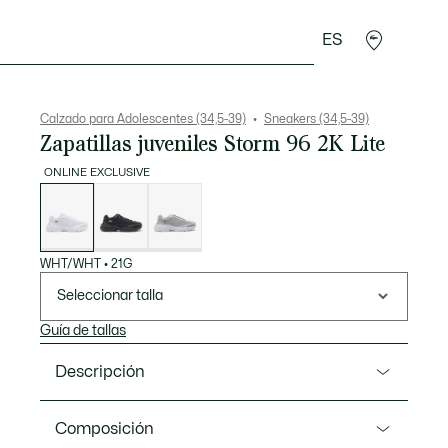
ES
Regalos de cocodrilo
Calzado para Adolescentes (34,5-39)
Sneakers (34,5-39)
Zapatillas juveniles Storm 96 2K Lite
ONLINE EXCLUSIVE
Lista
de
variaciones
WHT/WHT
•
21G
Seleccionar talla
Guía de tallas
Descripción
Referencia 50SUJ0022
Composición