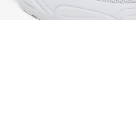
Acerca De Lacoste
Categorías
Lacoste Members
Colección Hombre
El Grupo Lacoste
Colección Mujer
Trabaja con nosotros
Colección Niños
Protección de la marca
Polos para Hombre
Polos para Mujer