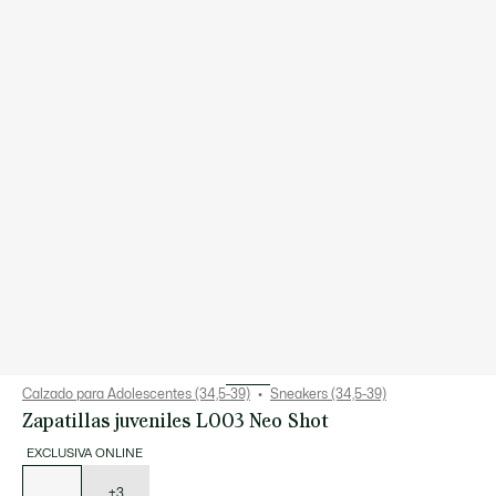
Calzado para Adolescentes (34,5-39)
Sneakers (34,5-39)
Zapatillas juveniles L003 Neo Shot
EXCLUSIVA ONLINE
Lista
de
variaciones
+3