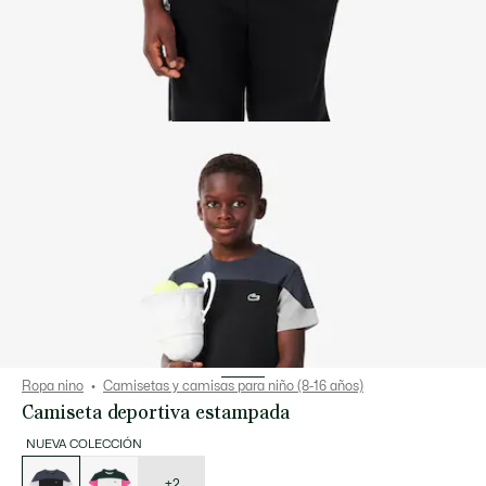
Ropa nino
Camisetas y camisas para niño (8-16 años)
Camiseta deportiva estampada
NUEVA COLECCIÓN
Lista
de
variaciones
+2