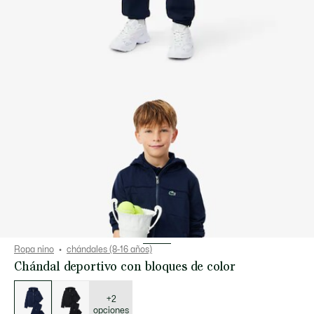
Ropa nino
chándales (8-16 años)
Chándal deportivo con bloques de color
Lista
de
variaciones
+2
opciones