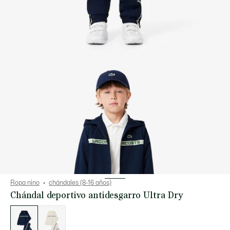
Ropa nino
chándales (8-16 años)
Chándal deportivo antidesgarro Ultra Dry
Lista
de
variaciones