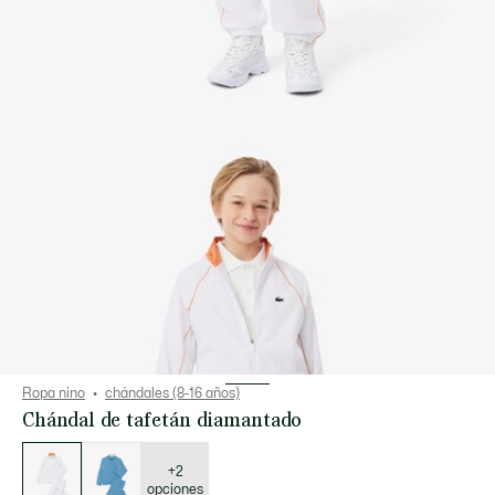
Ropa nino
chándales (8-16 años)
Chándal de tafetán diamantado
Lista
de
variaciones
+2
opciones