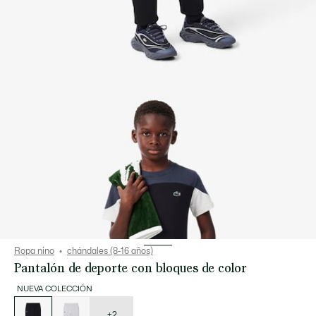
Ropa nino
chándales (8-16 años)
Pantalón de deporte con bloques de color
NUEVA COLECCIÓN
Lista
de
variaciones
+2