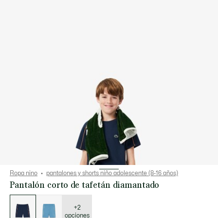
Ropa nino
pantalones y shorts niño adolescente (8-16 años)
Pantalón corto de tafetán diamantado
Lista
de
variaciones
+2
opciones