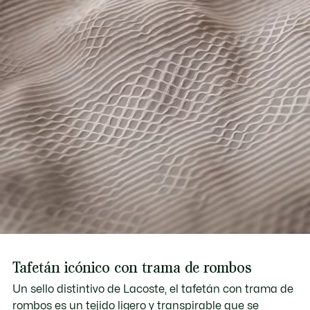
Descubre más aquí
Cocodrilo de silicona debajo de la cintura
Tafetán icónico con trama de rombos
Un sello distintivo de Lacoste, el tafetán con trama de
rombos es un tejido ligero y transpirable que se