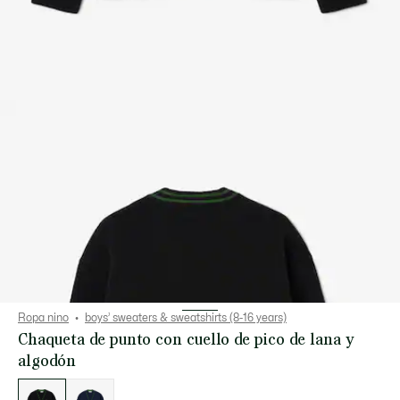
Ropa nino
boys’ sweaters & sweatshirts (8-16 years)
Chaqueta de punto con cuello de pico de lana y
algodón
Lista
de