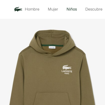
Hombre
Mujer
Niños
Descubre
Galería
Novedades
Bebé -
de
imágenes
del
producto