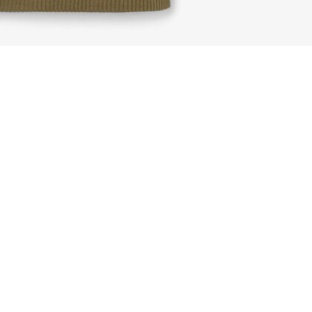
Sudadera con capucha estampada
Regístrate para crear tu cuenta,
convertirte en miembro y
disfrutar de beneficios
exclusivos desde el principio.