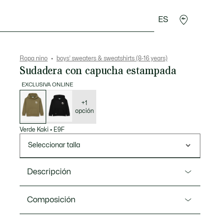
ES
Regalos de cocodrilo
Ropa nino
boys’ sweaters & sweatshirts (8-16 years)
Sudadera con capucha estampada
EXCLUSIVA ONLINE
Lista
de
variaciones
+1
opción
Verde Kaki
•
E9F
Seleccionar talla
Descripción
Referencia SJ0931
Composición
Fusión entre moda y ropa deportiva, esta sudadera