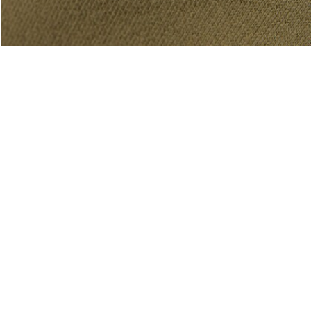
Acerca De Lacoste
Categorías
Lacoste Members
Colección Hombre
El Grupo Lacoste
Colección Mujer
Trabaja con nosotros
Colección Niños
Protección de la marca
Polos para Hombre
Polos para Mujer