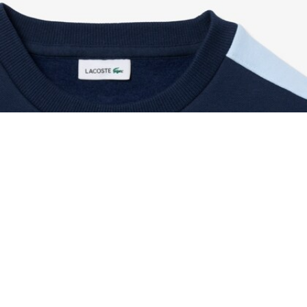
Sudadera de felpa con bloques de color
Regístrate para crear tu cuenta,
convertirte en miembro y
disfrutar de beneficios
exclusivos desde el principio.