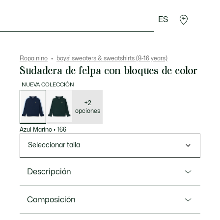
ES
Regalos de cocodrilo
Ropa nino
boys’ sweaters & sweatshirts (8-16 years)
Sudadera de felpa con bloques de color
NUEVA COLECCIÓN
Lista
de
variaciones
+2
opciones
Azul Marino
•
166
Seleccionar talla
Descripción
Referencia SJ1121
Composición
Una cómoda sudadera de cuello redondo de felpa de