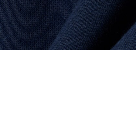
Acerca De Lacoste
Categorías
Lacoste Members
Colección Hombre
El Grupo Lacoste
Colección Mujer
Trabaja con nosotros
Colección Niños
Protección de la marca
Polos para Hombre
Polos para Mujer