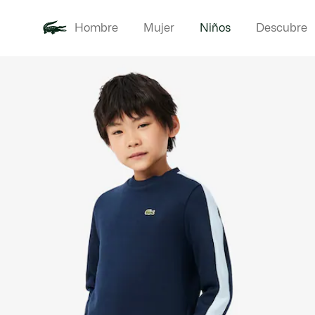
Hombre
Mujer
Niños
Descubre
Galería
Novedades
Bebé -
de
imágenes
del
producto