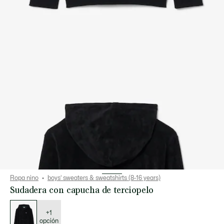
Ropa nino
boys’ sweaters & sweatshirts (8-16 years)
Sudadera con capucha de terciopelo
Lista
de
variaciones
+1
opción