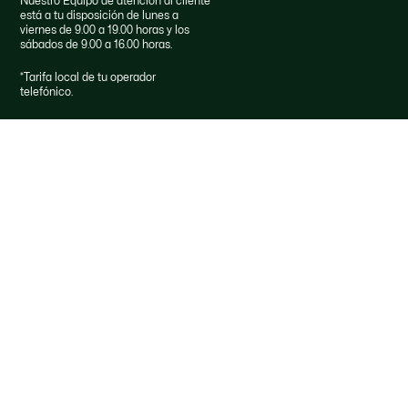
Nuestro Equipo de atención al cliente
está a tu disposición de lunes a
viernes de 9.00 a 19.00 horas y los
sábados de 9.00 a 16.00 horas.
*
Tarifa local de tu operador
telefónico.
Derecho de desistimiento