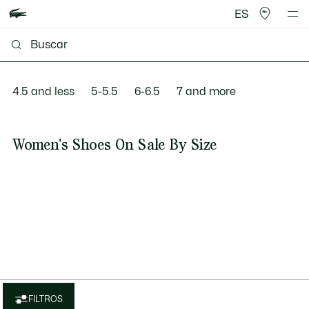
ES
4.5 and less
5-5.5
6-6.5
7 and more
Women's Shoes On Sale By Size
FILTROS