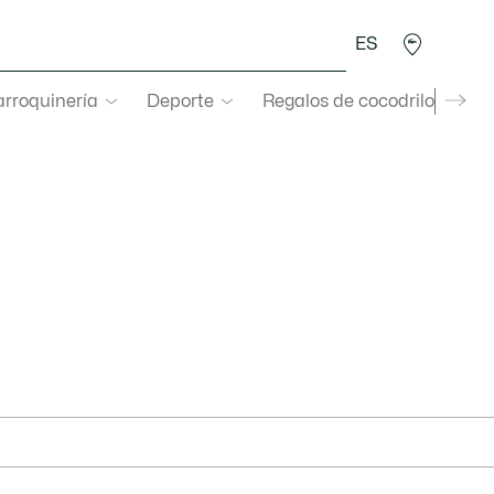
ES
rroquinería
Deporte
Regalos de cocodrilo
Sec