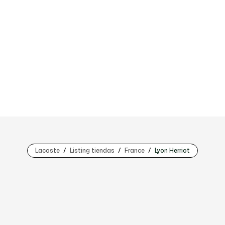
Lacoste
Listing tiendas
France
Lyon Herriot