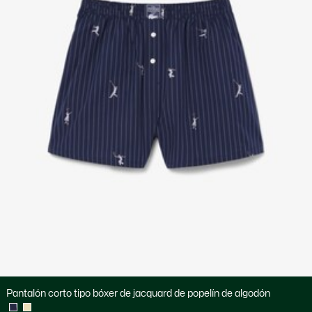
Pantalón corto tipo bóxer de jacquard de popelín de algodón