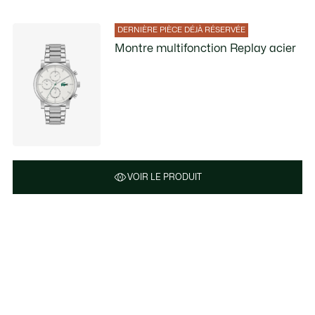
DERNIÈRE PIÈCE DÉJÀ RÉSERVÉE
Montre multifonction Replay acier
VOIR LE PRODUIT