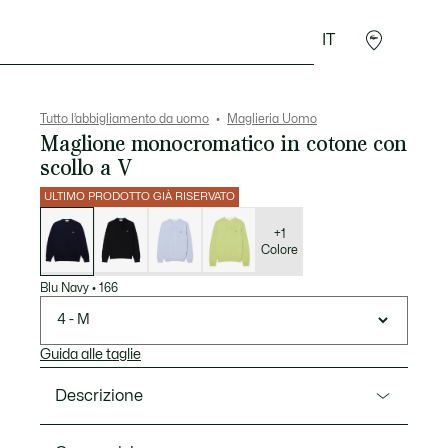
IT
Sport
Presentes do Crocodilo
Seconde Main
Tutto l’abbigliamento da uomo
Maglieria Uomo
Maglione monocromatico in cotone con
scollo a V
ULTIMO PRODOTTO GIÀ RISERVATO
Elenco
delle
varianti
+1
Colore
Blu Navy
•
166
4 - M
Guida alle taglie
Descrizione
Ref. AH1951-00