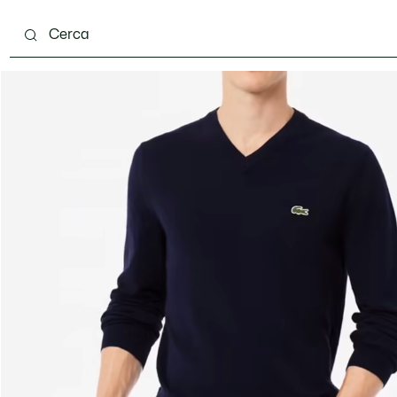
carpe
Accessori
Pelletteria & Piccola Pelletteria