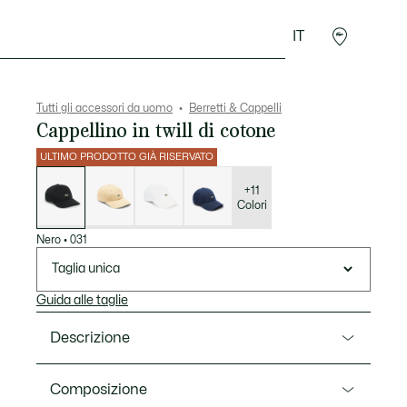
IT
Sport
Presentes do Crocodilo
Seconde Main
Tutti gli accessori da uomo
Berretti & Cappelli
Cappellino in twill di cotone
ULTIMO PRODOTTO GIÀ RISERVATO
Elenco
delle
varianti
+11
Colori
Nero
•
031
Taglia unica
Guida alle taglie
Descrizione
Ref. RK0491-00
Composizione