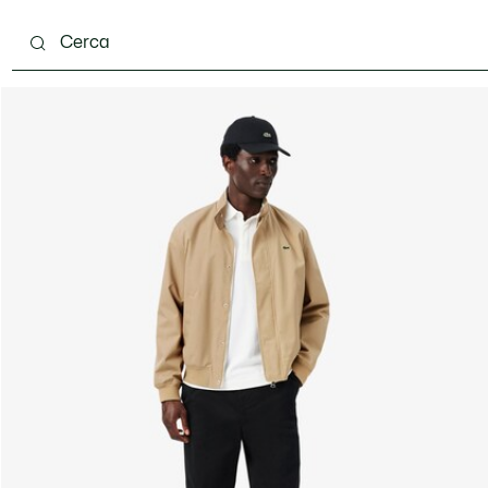
carpe
Accessori
Pelletteria & Piccola Pelletteria