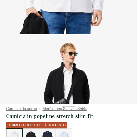
Camicie da uomo
Men's Long Sleeves Shirts
Camicia in popeline stretch slim fit
ULTIMO PRODOTTO GIÀ RISERVATO
Elenco
delle
varianti