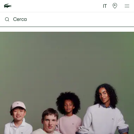
IT
Lacoste