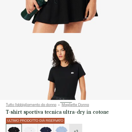
Tutto l’abbigliamento da donna
Magliette Donna
T-shirt sportiva tecnica ultra-dry in cotone
ULTIMO PRODOTTO GIÀ RISERVATO
Elenco
delle
varianti
+3