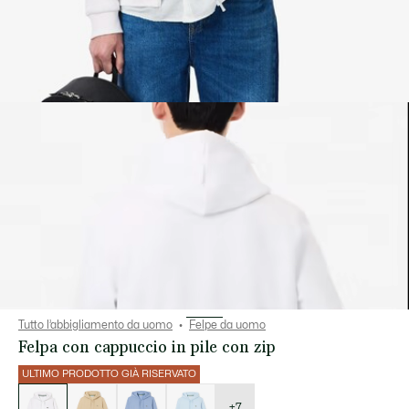
Tutto l’abbigliamento da uomo
Felpe da uomo
Felpa con cappuccio in pile con zip
ULTIMO PRODOTTO GIÀ RISERVATO
Elenco
delle
varianti
+7