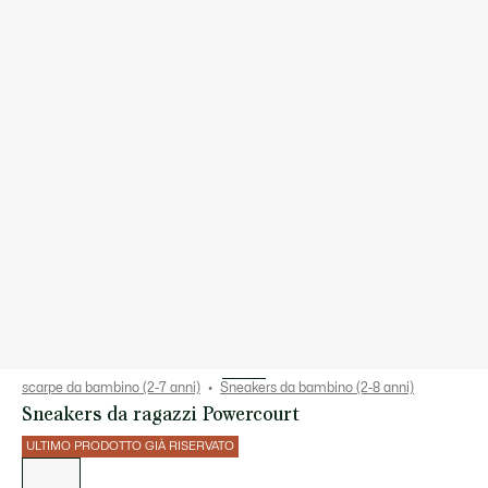
scarpe da bambino (2-7 anni)
Sneakers da bambino (2-8 anni)
Sneakers da ragazzi Powercourt
ULTIMO PRODOTTO GIÀ RISERVATO
Elenco
delle
varianti