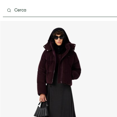
carpe
Accessori
Pelletteria & Piccola Pelletteria