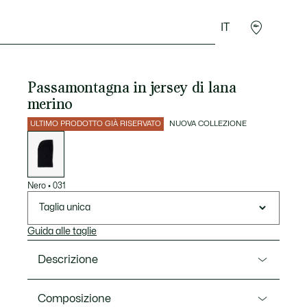
IT
Sport
Presentes do Crocodilo
Seconde Main
Passamontagna in jersey di lana
merino
ULTIMO PRODOTTO GIÀ RISERVATO
NUOVA COLLEZIONE
Elenco
delle
varianti
Nero
•
031
Taglia unica
Guida alle taglie
Descrizione
Ref. RB0064-00
Composizione