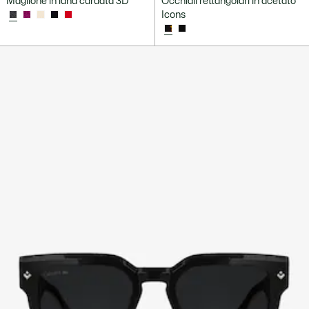
Maglione in lana cardata 3D
Occhiali rettangolari in acetato
Icons