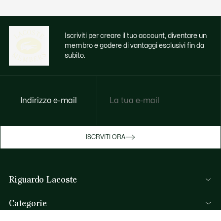
Iscriviti per creare il tuo account, diventare un
membro e godere di vantaggi esclusivi fin da
subito.
Indirizzo e-mail
Godi di benefici esclusivi ora
ISCRVITI ORA
Iscriviti o accedi per guadagnare premi
durante gli acquisti.
Riguardo Lacoste
ACCEDI/REGISTRATI
Lacoste Members
Categorie
Il Gruppo Lacoste
Collezione Uomo