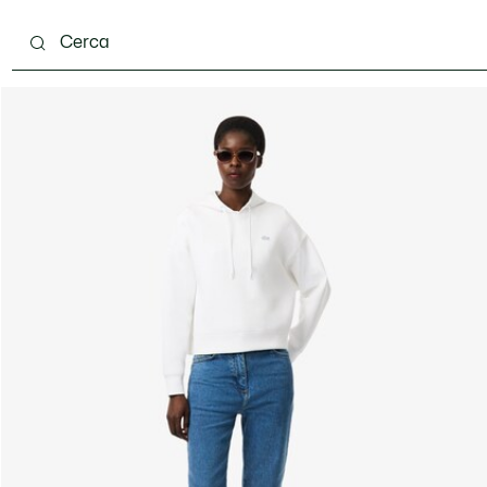
carpe
Accessori
Pelletteria & Piccola Pelletteria