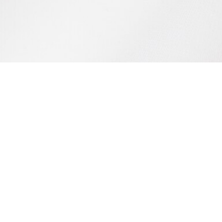
Felpa oversize con cappuccio regolabile
Iscriviti per creare il tuo account,
diventare un membro e godere
di vantaggi esclusivi fin da
subito.
Indirizzo e-mail