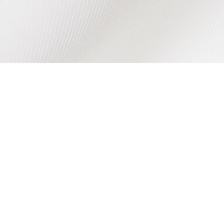
Riguardo Lacoste
Categorie
Lacoste Members
Collezione Uomo
Il Gruppo Lacoste
Collezione Donna
Carriere
Collezione Bambino
Protezione del marchio
Polo da Uomo
Polo da Donna
Scarpa Shop