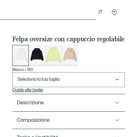
IT
Sport
Presentes do Crocodilo
Seconde Main
Felpa oversize con cappuccio regolabile
Elenco
delle
varianti
Bianco
•
001
Seleziona la tua taglia
Guida alle taglie
Descrizione
Ref. SF0048-00
Composizione
Questa felpa con cappuccio di Lacoste, creatori di
sportswear dal 1933, è una lezione di eleganza e
Cotton (75%),Polyester (20%),Elastane (5%)