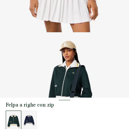
Felpa a righe con zip
Elenco
delle
varianti