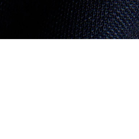
Riguardo Lacoste
Categorie
Lacoste Members
Collezione Uomo
Il Gruppo Lacoste
Collezione Donna
Carriere
Collezione Bambino
Protezione del marchio
Polo da Uomo
Polo da Donna
Scarpa Shop