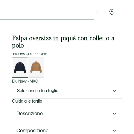
IT
Sport
Presentes do Crocodilo
Seconde Main
Felpa oversize in piqué con colletto a
polo
NUOVA COLLEZIONE
Elenco
delle
varianti
Blu Navy
•
MXQ
Seleziona la tua taglia
Guida alle taglie
Descrizione
Ref. SF8128-00
Composizione