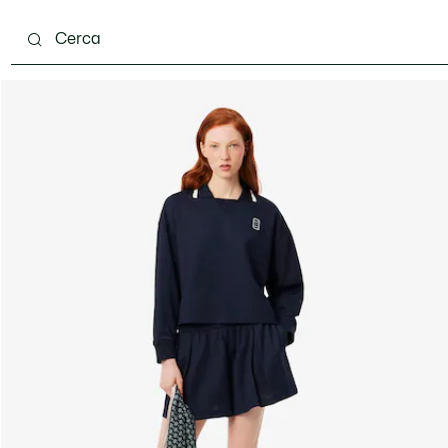
carpe
Accessori
Pelletteria & Piccola Pelletteria