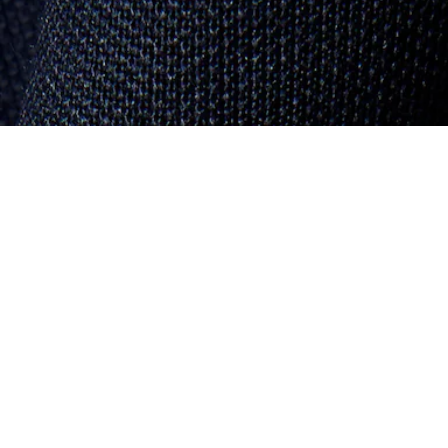
Felpa oversize in piqué con colletto a polo
Iscriviti per creare il tuo account,
diventare un membro e godere
di vantaggi esclusivi fin da
subito.
Indirizzo e-mail