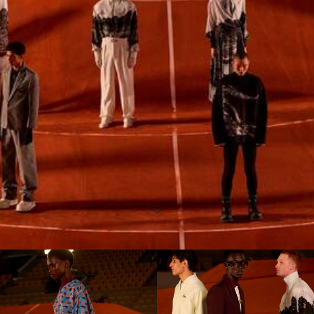
scroll
to