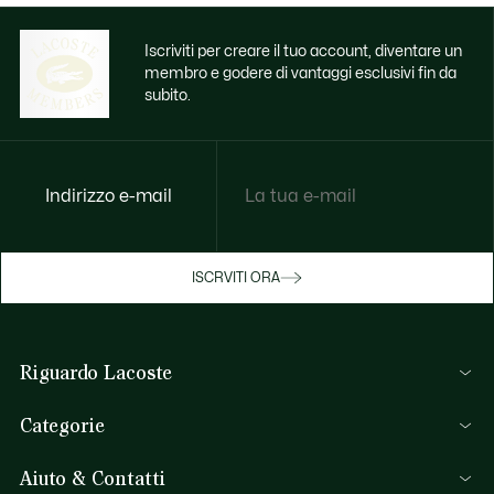
Iscriviti per creare il tuo account, diventare un
membro e godere di vantaggi esclusivi fin da
subito.
Indirizzo e-mail
ISCRVITI ORA
Riguardo Lacoste
Lacoste Members
Categorie
Il Gruppo Lacoste
Collezione Uomo
Carriere
Aiuto & Contatti
Collezione Donna