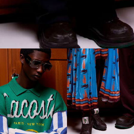
scroll
to
next
layer