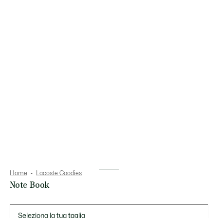
Home
Lacoste Goodies
Note Book
Elenco
delle
varianti
Seleziona la tua taglia