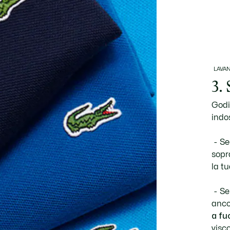
LAVAN
3. 
Godi
indo
Se
sopr
la tu
Se
anco
a fu
visco