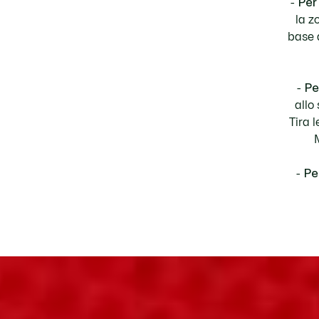
Per
la z
base 
Pe
allo
Tira 
Pe