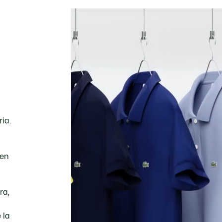
ria.
ben
ra,
 la