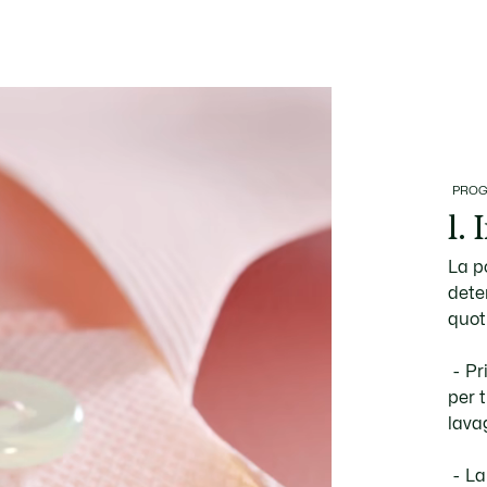
PROG
1. 
La po
deter
quot
Pr
per t
lava
La