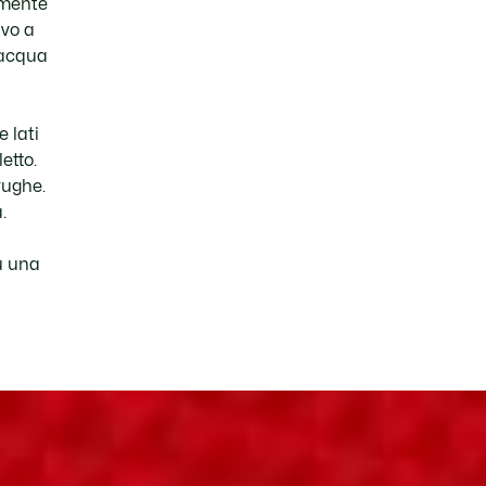
amente
ivo a
 acqua
e lati
etto.
rughe.
.
u una