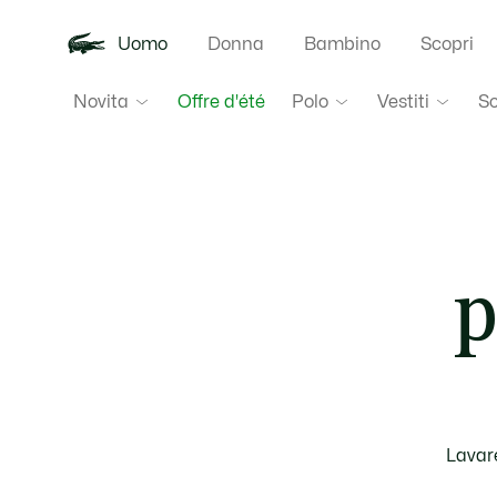
Uomo
Donna
Bambino
Scopri
Novita
Polo
Vestiti
S
Offre d'été
p
Lavare