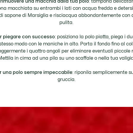
 rimuovere una macchia dalla tua polo
: tampona delicat
ona macchiata su entrambi i lati con acqua fredda e deters
di sapone di Marsiglia e risciacqua abbondantemente con
pulita.
r piegare con successo
: posiziona la polo piatta, piega i du
 stesso modo con le maniche in alto. Porta il fondo fino al coll
leggermente i quattro angoli per eliminare eventuali piccole 
Mettila in cima ad una pila su uno scaffale o nella tua valigia
r una polo sempre impeccabile
: riponila semplicemente s
gruccia.