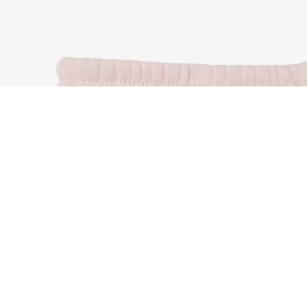
Set da neonato in tessuto felpato
Iscriviti per creare il tuo account,
diventare un membro e godere
di vantaggi esclusivi fin da
subito.
Indirizzo e-mail