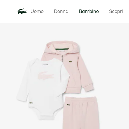
Uomo
Donna
Bambino
Scopri
Galleria
Novita
Baby - 3-24
di
immagini
del
prodotto