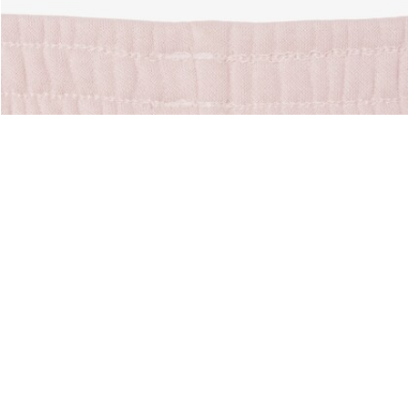
Riguardo Lacoste
Categorie
Lacoste Members
Collezione Uomo
Il Gruppo Lacoste
Collezione Donna
Carriere
Collezione Bambino
Protezione del marchio
Polo da Uomo
Polo da Donna
Scarpa Shop