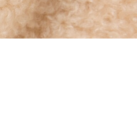
Riguardo Lacoste
Categorie
Lacoste Members
Collezione Uomo
Il Gruppo Lacoste
Collezione Donna
Carriere
Collezione Bambino
Protezione del marchio
Polo da Uomo
Polo da Donna
Scarpa Shop