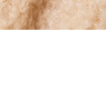
Tutina imbottita per neonato in pile sherpa
Iscriviti per creare il tuo account,
diventare un membro e godere
di vantaggi esclusivi fin da
subito.
Indirizzo e-mail