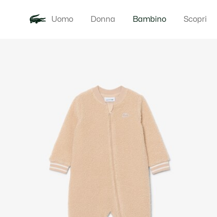
Uomo
Donna
Bambino
Scopri
Galleria
Novita
Baby - 3-24
di
immagini
del
prodotto