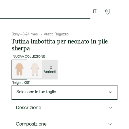
IT
Presentes do Crocodilo
Baby - 3-24 mesi
Vestiti Ragazzo
Tutina imbottita per neonato in pile
sherpa
NUOVA COLLEZIONE
Elenco
delle
varianti
+2
Varianti
Beige
•
X6F
Seleziona la tua taglia
Descrizione
Ref. 9W1381
Composizione