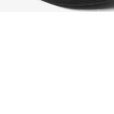
Riguardo Lacoste
Categorie
Lacoste Members
Collezione Uomo
Il Gruppo Lacoste
Collezione Donna
Carriere
Collezione Bambino
Protezione del marchio
Polo da Uomo
Polo da Donna
Scarpa Shop