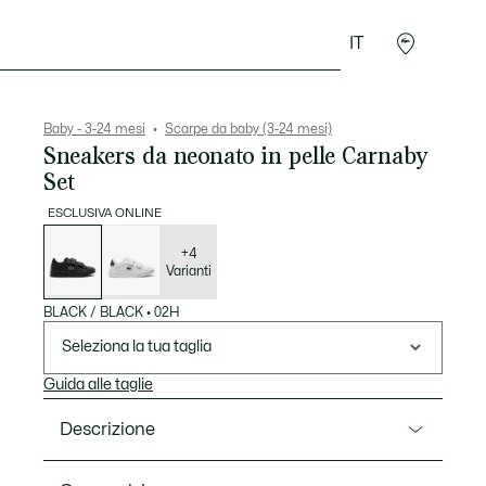
IT
Presentes do Crocodilo
Baby - 3-24 mesi
Scarpe da baby (3-24 mesi)
Sneakers da neonato in pelle Carnaby
Set
ESCLUSIVA ONLINE
Elenco
delle
varianti
+4
Varianti
BLACK / BLACK
•
02H
Seleziona la tua taglia
Guida alle taglie
Descrizione
Ref. 50SUI0002