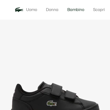
Uomo
Donna
Bambino
Scopri
Galleria
Novita
Baby - 3-24
di
immagini
del
prodotto