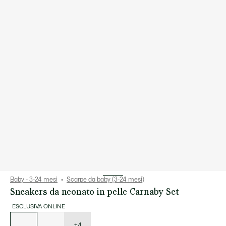
Baby - 3-24 mesi
Scarpe da baby (3-24 mesi)
Sneakers da neonato in pelle Carnaby Set
ESCLUSIVA ONLINE
Elenco
delle
varianti
+4