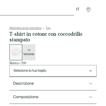
IT
Presentes do Crocodilo
Abbigliamento bambina
Top
T-shirt in cotone con coccodrillo
stampato
Elenco
delle
varianti
+1
Variante
Bianco
•
70V
Seleziona la tua taglia
Descrizione
Ref. TJ6634
Composizione
Questa t-shirt in jersey di cotone si ispira ai modelli