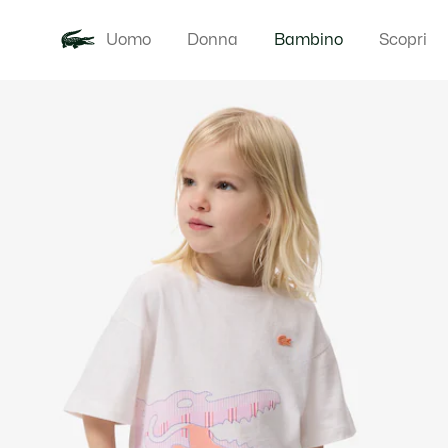
Uomo
Donna
Bambino
Scopri
Galleria
Novita
Baby - 3-24
di
immagini
del
prodotto