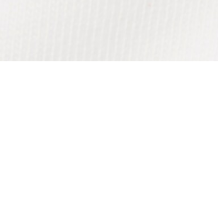
T-shirt in cotone con coccodrillo stampato
Iscriviti per creare il tuo account,
diventare un membro e godere
di vantaggi esclusivi fin da
subito.
Indirizzo e-mail