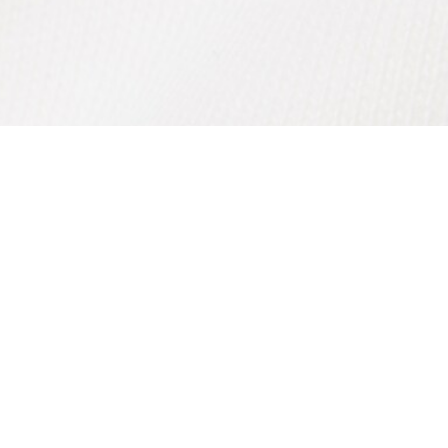
Riguardo Lacoste
Categorie
Lacoste Members
Collezione Uomo
Il Gruppo Lacoste
Collezione Donna
Carriere
Collezione Bambino
Protezione del marchio
Polo da Uomo
Polo da Donna
Scarpa Shop