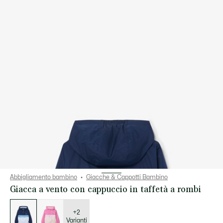
Abbigliamento bambino
Giacche & Cappotti Bambino
Giacca a vento con cappuccio in taffetà a rombi
Elenco
delle
varianti
+2
Varianti