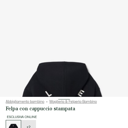
Abbigliamento bambino
Maglieria & Felperia Bambino
Felpa con cappuccio stampata
ESCLUSIVA ONLINE
Elenco
delle
varianti
+2