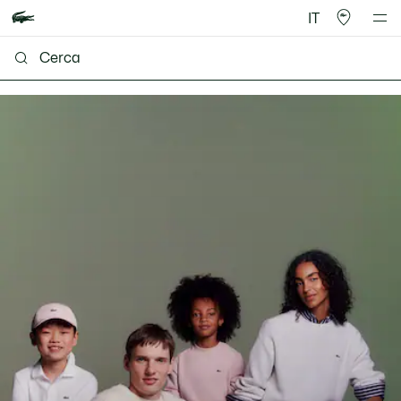
IT
Lacoste