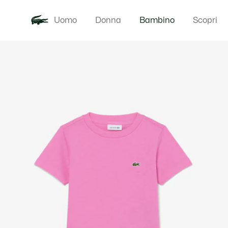
Uomo
Donna
Bambino
Scopri
Galleria
Novita
Baby - 3-24
di
immagini
del
prodotto