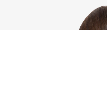
T-shirt unisex in cotone
Iscriviti per creare il tuo account,
diventare un membro e godere
di vantaggi esclusivi fin da
subito.
Indirizzo e-mail