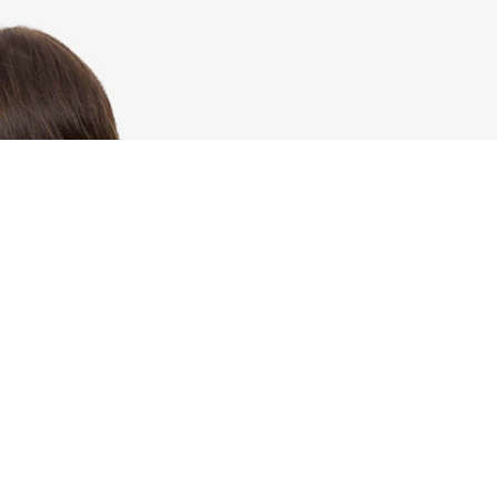
Riguardo Lacoste
Categorie
Lacoste Members
Collezione Uomo
Il Gruppo Lacoste
Collezione Donna
Carriere
Collezione Bambino
Protezione del marchio
Polo da Uomo
Polo da Donna
Scarpa Shop