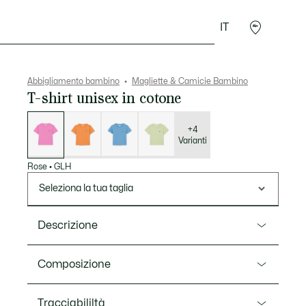
IT
Presentes do Crocodilo
Abbigliamento bambino
Magliette & Camicie Bambino
T-shirt unisex in cotone
Elenco
delle
varianti
+4
Varianti
Rose
•
GLH
Seleziona la tua taglia
Descrizione
Ref. TJ0839
Composizione
Regala ai tuoi bimbi dei capi basic belli e resistenti.
Leggera, comoda e super traspirante, questa t-shirt
Cotone (100%)
Tracciabililtà