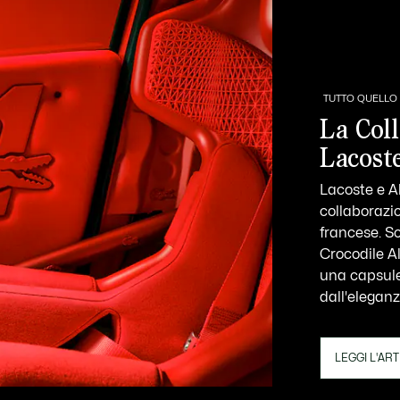
TUTTO QUELLO 
La Col
Lacost
Lacoste e A
collaborazi
francese. S
Crocodile A
una capsule 
dall'eleganz
LEGGI L'AR