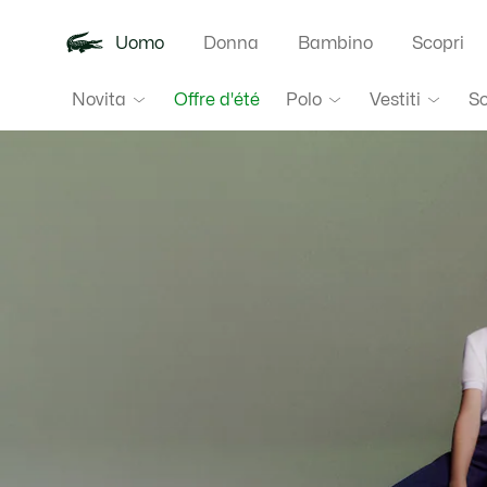
Uomo
Donna
Bambino
Scopri
Lacoste
Novita
Polo
Vestiti
S
Offre d'été