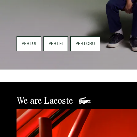
PER LUI
PER LEI
PER LORO
We are Lacoste