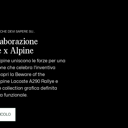
CHE DEVI SAPERE SU...
laborazione
e x Alpine
lpine uniscono le forze per una
one che celebra l'inventiva
copri la Beware of the
lpine Lacoste A290 Rallye e
collection grafica definita
a funzionale.
TICOLO