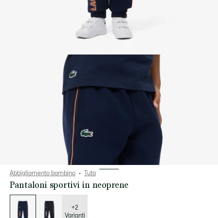
Abbigliamento bambino
Tuta
Pantaloni sportivi in neoprene
Elenco
delle
varianti
+2
Varianti